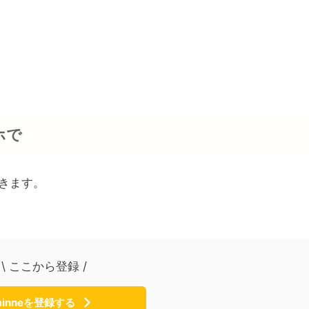
ホで
きます。
\ ここから登録 /
minneを登録する